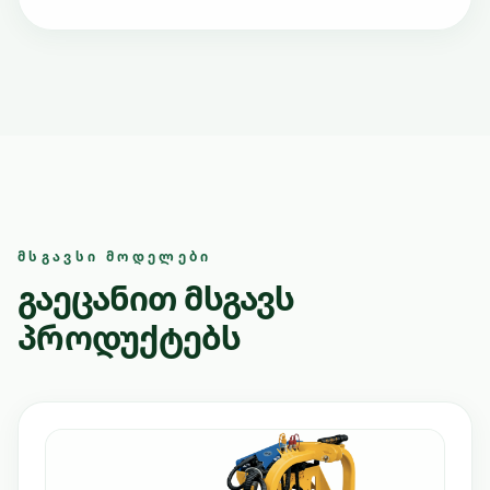
ᲛᲡᲒᲐᲕᲡᲘ ᲛᲝᲓᲔᲚᲔᲑᲘ
გაეცანით მსგავს
პროდუქტებს