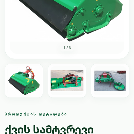
1
/
3
ᲞᲠᲝᲓᲣᲥᲢᲘᲡ ᲓᲔᲢᲐᲚᲔᲑᲘ
ქვის სამტვრევი