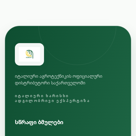
იტალიური აგროტექნიკის ოფიციალური
დისტრიბუტორი საქართველოში
ᲘᲢᲐᲚᲘᲣᲠᲘ ᲮᲐᲠᲘᲡᲮᲘ
ᲐᲓᲒᲘᲚᲝᲑᲠᲘᲕᲘ ᲔᲥᲡᲞᲔᲠᲢᲘᲖᲐ
სწრაფი ბმულები