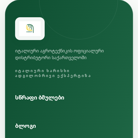
იტალიური აგროტექნიკის ოფიციალური
დისტრიბუტორი საქართველოში
ᲘᲢᲐᲚᲘᲣᲠᲘ ᲮᲐᲠᲘᲡᲮᲘ
ᲐᲓᲒᲘᲚᲝᲑᲠᲘᲕᲘ ᲔᲥᲡᲞᲔᲠᲢᲘᲖᲐ
სწრაფი ბმულები
ბლოგი